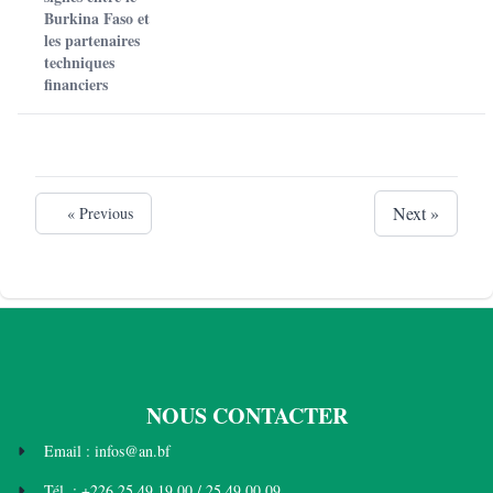
Burkina Faso et
les partenaires
techniques
financiers
Next »
« Previous
NOUS CONTACTER
Email : infos@an.bf
Tél. : +226 25 49 19 00 / 25 49 00 09