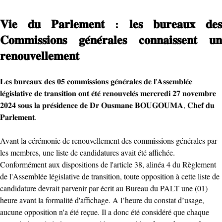
𝐕𝐢𝐞 𝐝𝐮 𝐏𝐚𝐫𝐥𝐞𝐦𝐞𝐧𝐭 : 𝐥𝐞𝐬 𝐛𝐮𝐫𝐞𝐚𝐮𝐱 𝐝𝐞𝐬
𝐂𝐨𝐦𝐦𝐢𝐬𝐬𝐢𝐨𝐧𝐬 𝐠𝐞́𝐧𝐞́𝐫𝐚𝐥𝐞𝐬 𝐜𝐨𝐧𝐧𝐚𝐢𝐬𝐬𝐞𝐧𝐭 𝐮𝐧
𝐫𝐞𝐧𝐨𝐮𝐯𝐞𝐥𝐥𝐞𝐦𝐞𝐧𝐭
𝐋𝐞𝐬 𝐛𝐮𝐫𝐞𝐚𝐮𝐱 𝐝𝐞𝐬 𝟎𝟓 𝐜𝐨𝐦𝐦𝐢𝐬𝐬𝐢𝐨𝐧𝐬 𝐠𝐞́𝐧𝐞́𝐫𝐚𝐥𝐞𝐬 𝐝𝐞 𝐥'𝐀𝐬𝐬𝐞𝐦𝐛𝐥𝐞́𝐞
𝐥𝐞́𝐠𝐢𝐬𝐥𝐚𝐭𝐢𝐯𝐞 𝐝𝐞 𝐭𝐫𝐚𝐧𝐬𝐢𝐭𝐢𝐨𝐧 𝐨𝐧𝐭 𝐞́𝐭𝐞́ 𝐫𝐞𝐧𝐨𝐮𝐯𝐞𝐥𝐞́𝐬 𝐦𝐞𝐫𝐜𝐫𝐞𝐝𝐢 𝟐𝟕 𝐧𝐨𝐯𝐞𝐦𝐛𝐫𝐞
𝟐𝟎𝟐𝟒 𝐬𝐨𝐮𝐬 𝐥𝐚 𝐩𝐫𝐞́𝐬𝐢𝐝𝐞𝐧𝐜𝐞 𝐝𝐞 𝐃𝐫 𝐎𝐮𝐬𝐦𝐚𝐧𝐞 𝐁𝐎𝐔𝐆𝐎𝐔𝐌𝐀, 𝐂𝐡𝐞𝐟 𝐝𝐮
𝐏𝐚𝐫𝐥𝐞𝐦𝐞𝐧𝐭.
Avant la cérémonie de renouvellement des commissions générales par
les membres, une liste de candidatures avait été affichée.
Conformément aux dispositions de l'article 38, alinéa 4 du Règlement
de l'Assemblée législative de transition, toute opposition à cette liste de
candidature devrait parvenir par écrit au Bureau du PALT une (01)
heure avant la formalité d'affichage. A l’heure du constat d’usage,
aucune opposition n'a été reçue. Il a donc été considéré que chaque