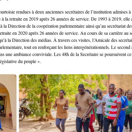
courtoisie rendues à deux anciennes secrétaires de l’institution admises à
etraite en 2019 après 26 années de service. De 1993 à 2019, elle a o
à la Direction de la coopération parlementaire ainsi qu’au secrétariat 
ite en 2020 après 26 années de service. Au cours de sa carrière au sei
 qu’à la Direction des médias. À travers ces visites, l’Amicale des secréta
rlementaire, tout en renforçant les liens intergénérationnels. Le second 
ans une ambiance conviviale. Les 48h de la Secrétaire se poursuivent ce 
législative du peuple ».