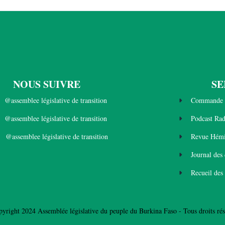
NOUS SUIVRE
SE
@assemblee législative de transition
Commande 
@assemblee législative de transition
Podcast Ra
@assemblee législative de transition
Revue Hémi
Journal des
Recueil des
yright 2024 Assemblée législative du peuple du Burkina Faso - Tous droits rés