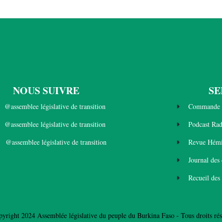
NOUS SUIVRE
SE
@assemblee législative de transition
Commande 
@assemblee législative de transition
Podcast Ra
@assemblee législative de transition
Revue Hémi
Journal des
Recueil des
yright 2024 Assemblée législative du peuple du Burkina Faso - Tous droits rés