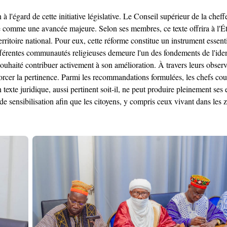
 à l'égard de cette initiative législative. Le Conseil supérieur de la cheff
ère comme une avancée majeure. Selon ses membres, ce texte offrira à l'É
territoire national. Pour eux, cette réforme constitue un instrument esse
fférentes communautés religieuses demeure l'un des fondements de l'ident
 souhaité contribuer activement à son amélioration. À travers leurs obser
nforcer la pertinence. Parmi les recommandations formulées, les chefs cout
n texte juridique, aussi pertinent soit-il, ne peut produire pleinement s
e sensibilisation afin que les citoyens, y compris ceux vivant dans les z