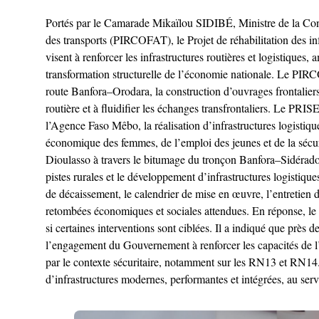
Portés par le Camarade Mikaïlou SIDIBÉ, Ministre de la Const
des transports (PIRCOFAT), le Projet de réhabilitation des 
visent à renforcer les infrastructures routières et logistiques
transformation structurelle de l’économie nationale. Le PIR
route Banfora–Orodara, la construction d’ouvrages frontaliers s
routière et à fluidifier les échanges transfrontaliers. Le PRIS
l’Agence Faso Mêbo, la réalisation d’infrastructures logistiqu
économique des femmes, de l’emploi des jeunes et de la séc
Dioulasso à travers le bitumage du tronçon Banfora–Sidérad
pistes rurales et le développement d’infrastructures logistiq
de décaissement, le calendrier de mise en œuvre, l’entretien 
retombées économiques et sociales attendues. En réponse, le
si certaines interventions sont ciblées. Il a indiqué que prè
l’engagement du Gouvernement à renforcer les capacités de l’A
par le contexte sécuritaire, notamment sur les RN13 et RN14.
d’infrastructures modernes, performantes et intégrées, au ser