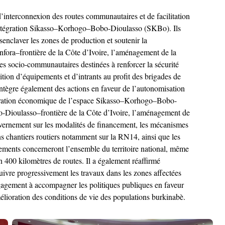
’interconnexion des routes communautaires et de facilitation
 d’intégration Sikasso–Korhogo–Bobo-Dioulasso (SKBo). Ils
ésenclaver les zones de production et soutenir la
fora–frontière de la Côte d’Ivoire, l’aménagement de la
ures socio-communautaires destinées à renforcer la sécurité
sition d’équipements et d’intrants au profit des brigades de
 intègre également des actions en faveur de l’autonomisation
tégration économique de l’espace Sikasso–Korhogo–Bobo-
-Dioulasso–frontière de la Côte d’Ivoire, l’aménagement de
ouvernement sur les modalités de financement, les mécanismes
ns chantiers routiers notamment sur la RN14, ainsi que les
ements concerneront l’ensemble du territoire national, même
 400 kilomètres de routes. Il a également réaffirmé
uivre progressivement les travaux dans les zones affectées
ngagement à accompagner les politiques publiques en faveur
élioration des conditions de vie des populations burkinabè.