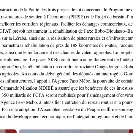
ruction de la Patrie, les trois projets de loi concernent le Programme d
infrastructures de soutien à l’économie (PRISE) et le Projet de bassin
, améliorer les corridors régionaux, faciliter les échanges commerciaux, d
COFAT prévoit notamment la réhabilitation de l’axe Bobo-Dioulasso–Ban
ur la Léraba, ainsi que la réalisation de pistes rurales et d’infrastruct
E permettra la réhabilitation de près de 188 kilomètres de routes, l’acqui
es, ainsi que le renforcement des chaînes de valeur agricoles. Le projet
urité alimentaire. Le projet SKBo contribuera au renforcement de l’in
ougou–Ouo, la réhabilitation du corridor ferroviaire Ouagadougou–Bobo
ues agricoles. Au cours du débat général, les députés ont interrogé le G
des infrastructures, l’appui à l’Agence Faso Mêbo, la poursuite de certai
 Camarade Mikaïlou SIDIBÉ a assuré que les bénéfices de ces investiss
s de 350 milliards de FCFA seront mobilisés pour l’aménagement d’environ
gence Faso Mêbo, à intensifier l’entretien du réseau routier et à pours
 Par cette adoption, l’Assemblée législative du Peuple réaffirme son e
vice du développement économique, de l’intégration régionale et de l’am