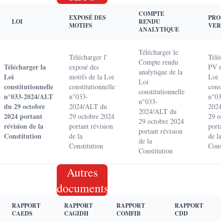
COMPTE
EXPOSÉ DES
PRO
LOI
RENDU
MOTIFS
VER
ANALYTIQUE
Télécharger le
Télécharger l'
Télé
Compte rendu
Télécharger la
exposé des
PV r
analytique de la
Loi
motifs de la Loi
Loi
Loi
constitutionnelle
constitutionnelle
cons
constitutionnelle
n°033-2024/ALT
n°033-
n°03
n°033-
du 29 octobre
2024/ALT du
202
2024/ALT du
2024 portant
29 octobre 2024
29 o
29 octobre 2024
révision de la
portant révision
port
portant révision
Constitution
de la
de l
de la
Constitution
Cons
Constitution
Autres
documents
RAPPORT
RAPPORT
RAPPORT
RAPPORT
CAEDS
CAGIDH
COMFIB
CDD