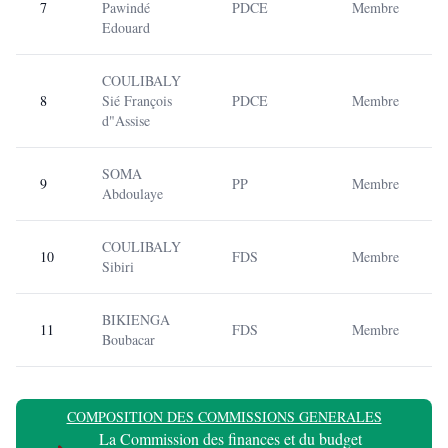
7
Pawindé
PDCE
Membre
Edouard
COULIBALY
8
Sié François
PDCE
Membre
d"Assise
SOMA
9
PP
Membre
Abdoulaye
COULIBALY
10
FDS
Membre
Sibiri
BIKIENGA
11
FDS
Membre
Boubacar
COMPOSITION DES COMMISSIONS GENERALES
La Commission des finances et du budget