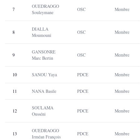
OUEDRAOGO
7
OSC
Membre
Souleymane
DIALLA
8
OSC
Membre
Moumouni
GANSONRE
9
OSC
Membre
Marc Bertin
10
SANOU Yaya
PDCE
Membre
11
NANA Basile
PDCE
Membre
SOULAMA
12
PDCE
Membre
Ousséni
OUEDRAOGO
13
PDCE
Membre
Irméan François