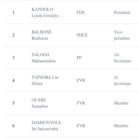
KANDOLO
1
FDS
Président
Lynda Gwaldys
BALBONE
Vice-
2
PDCE
Boubacar
président
SALOGO
1er
3
PP
Mahamoudou
Secrétaire
TAPSOBA Lin
2e
4
FVR
Désiré
Secrétaire
OUARE
5
FVR
Membre
Samadou
DAMIEN/YOUL
6
FVR
Membre
Ini Inkourouba