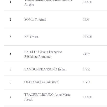
1
PDCE
Angèle
2
SOME Y. Aimé
FDS
3
KY Drissa
PDCE
BAILLOU Assita Françoise
4
OSC
Bénédicte Romaine
5
BAMOUNI/KANSONO Esther
FVR
6
OUEDRAOGO Youssouf
FVR
TRAORE/ILBOUDO Anne Marie
7
PDCE
Joseph